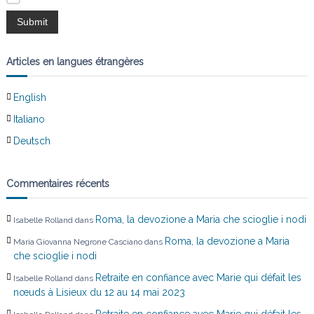
l
’
Articles en langues étrangères
a
English
r
Italiano
t
Deutsch
i
Commentaires récents
c
Roma, la devozione a Maria che scioglie i nodi
Isabelle Rolland
dans
l
Roma, la devozione a Maria
Maria Giovanna Negrone Casciano
dans
che scioglie i nodi
e
Retraite en confiance avec Marie qui défait les
Isabelle Rolland
dans
nœuds à Lisieux du 12 au 14 mai 2023
Retraite en confiance avec Marie qui défait les