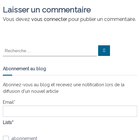
v
n
a
Laisser un commentaire
i
s
t
i
Vous devez
vous connecter
pour publier un commentaire.
l
e
g
s
n
œ
a
R
R
u
e
e
d
c
t
c
s
h
e
h
Abonnement au blog
r
e
c
i
h
r
e
Abonnez-vous au blog et recevez une notification lors de la
r
c
o
diffusion d'un nouvel article
h
e
Email*
n
r
:
d
Lists*
e
abonnement