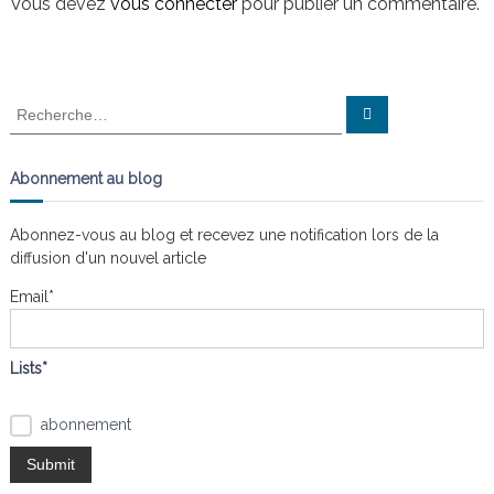
i
Vous devez
vous connecter
pour publier un commentaire.
n
a
i
s
g
t
l
e
a
R
R
s
e
e
n
c
t
c
h
œ
e
h
Abonnement au blog
u
r
e
c
d
i
h
s
r
e
Abonnez-vous au blog et recevez une notification lors de la
r
c
o
diffusion d'un nouvel article
h
e
Email*
n
r
:
d
Lists*
e
abonnement
l