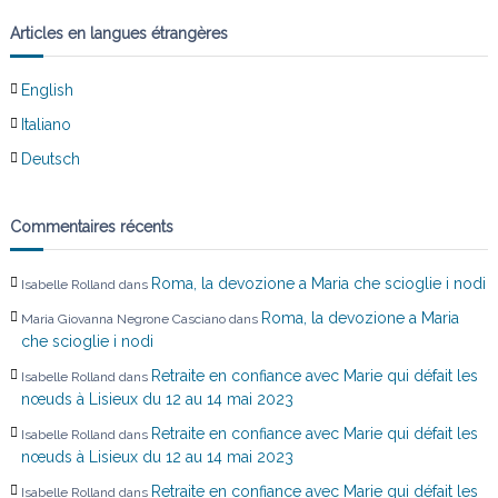
’
Articles en langues étrangères
a
English
r
Italiano
t
Deutsch
i
Commentaires récents
c
Roma, la devozione a Maria che scioglie i nodi
Isabelle Rolland
dans
l
Roma, la devozione a Maria
Maria Giovanna Negrone Casciano
dans
che scioglie i nodi
e
Retraite en confiance avec Marie qui défait les
Isabelle Rolland
dans
nœuds à Lisieux du 12 au 14 mai 2023
Retraite en confiance avec Marie qui défait les
Isabelle Rolland
dans
nœuds à Lisieux du 12 au 14 mai 2023
Retraite en confiance avec Marie qui défait les
Isabelle Rolland
dans