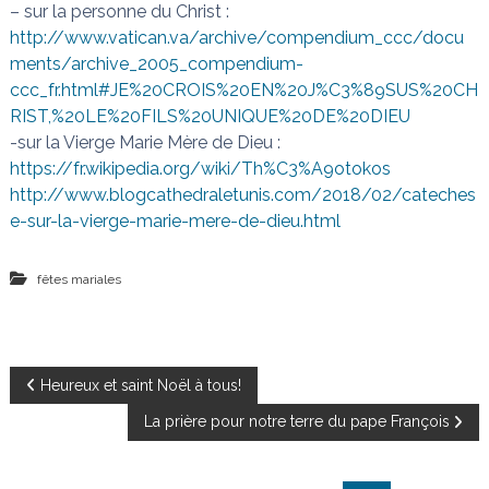
– sur la personne du Christ :
http://www.vatican.va/archive/compendium_ccc/docu
ments/archive_2005_compendium-
ccc_fr.html#JE%20CROIS%20EN%20J%C3%89SUS%20CH
RIST,%20LE%20FILS%20UNIQUE%20DE%20DIEU
-sur la Vierge Marie Mère de Dieu :
https://fr.wikipedia.org/wiki/Th%C3%A9otokos
http://www.blogcathedraletunis.com/2018/02/cateches
e-sur-la-vierge-marie-mere-de-dieu.html
fêtes mariales
N
Heureux et saint Noël à tous!
La prière pour notre terre du pape François
a
v