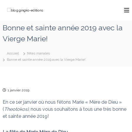
A
l
b
C
l
h
l
e
e
o
Bonne et sainte année 2019 avec la
m
r
g
i
a
Vierge Marie!
n
.
u
o
g
c
n
o
i
s
Accueil
fêtes mariales
a
n
n
Bonne et sainte année 2019 avec la Vierge Marie!
v
t
g
e
e
k
c
n
M
o
u
a
-
r
1 janvier 2019
e
i
e
En ce 1er janvier où nous fêtons Marie « Mère de Dieu »
d
q
(
Theotokos)
, nous vous souhaitons à tous une très bonne
i
u
et sainte année 2019!
t
i
d
i
é
o
f