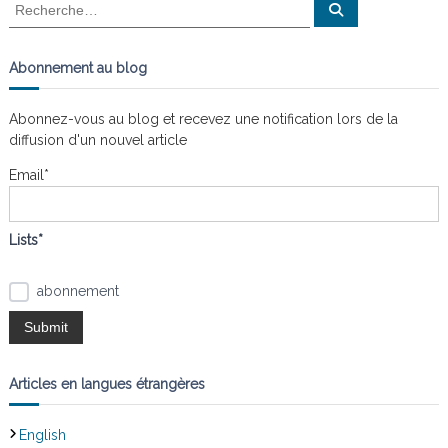
R
R
e
e
c
i
c
h
e
h
Abonnement au blog
r
g
e
c
h
r
e
Abonnez-vous au blog et recevez une notification lors de la
a
r
c
diffusion d'un nouvel article
h
e
t
Email*
r
:
i
Lists*
o
abonnement
n
d
Articles en langues étrangères
e
English