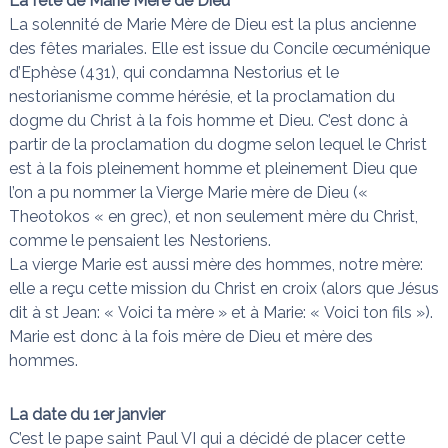
La fête de Marie Mère de Dieu
n
a
La solennité de Marie Mère de Dieu est la plus ancienne
i
s
des fêtes mariales. Elle est issue du Concile œcuménique
t
d’Ephèse (431), qui condamna Nestorius et le
l
e
nestorianisme comme hérésie, et la proclamation du
s
dogme du Christ à la fois homme et Dieu. C’est donc à
n
partir de la proclamation du dogme selon lequel le Christ
œ
u
est à la fois pleinement homme et pleinement Dieu que
d
l’on a pu nommer la Vierge Marie mère de Dieu («
s
Theotokos « en grec), et non seulement mère du Christ,
comme le pensaient les Nestoriens.
La vierge Marie est aussi mère des hommes, notre mère:
elle a reçu cette mission du Christ en croix (alors que Jésus
dit à st Jean: « Voici ta mère » et à Marie: « Voici ton fils »).
Marie est donc à la fois mère de Dieu et mère des
hommes.
La date du 1er janvier
C’est le pape saint Paul VI qui a décidé de placer cette