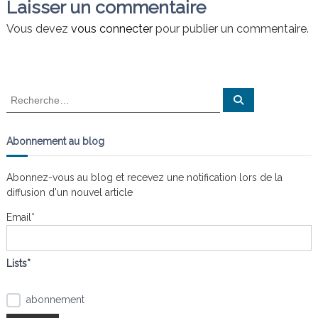
v
Laisser un commentaire
n
a
i
i
Vous devez
vous connecter
pour publier un commentaire.
s
t
l
g
e
s
n
a
R
R
œ
e
e
u
c
t
c
h
d
e
h
s
Abonnement au blog
r
e
c
i
h
r
e
Abonnez-vous au blog et recevez une notification lors de la
r
c
o
diffusion d'un nouvel article
h
e
Email*
n
r
:
d
Lists*
e
abonnement