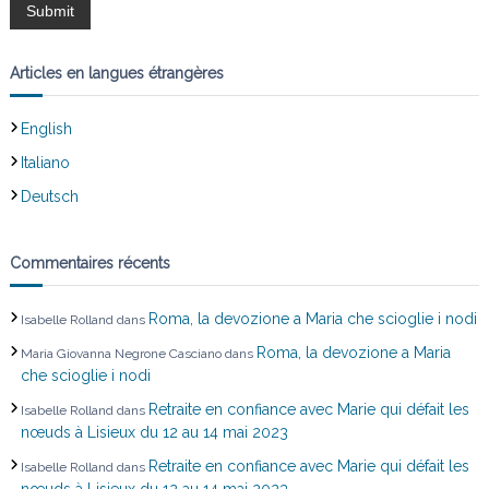
l
’
Articles en langues étrangères
a
English
r
Italiano
t
Deutsch
i
Commentaires récents
c
Roma, la devozione a Maria che scioglie i nodi
Isabelle Rolland
dans
l
Roma, la devozione a Maria
Maria Giovanna Negrone Casciano
dans
che scioglie i nodi
e
Retraite en confiance avec Marie qui défait les
Isabelle Rolland
dans
nœuds à Lisieux du 12 au 14 mai 2023
Retraite en confiance avec Marie qui défait les
Isabelle Rolland
dans
nœuds à Lisieux du 12 au 14 mai 2023