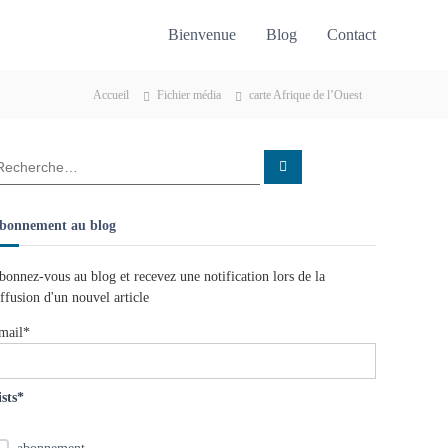
Bienvenue
Blog
Contact
Accueil
Fichier média
carte Afrique de l’Ouest
R
e
c
h
e
bonnement au blog
r
c
h
e
bonnez-vous au blog et recevez une notification lors de la
r
iffusion d'un nouvel article
mail*
ists*