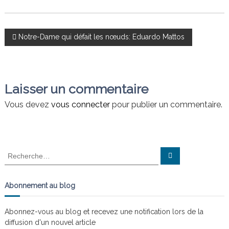
n
a
i
s
t
N
Notre-Dame qui défait les nœuds: Eduardo Mattos
l
e
s
a
n
œ
v
u
Laisser un commentaire
d
s
i
Vous devez
vous connecter
pour publier un commentaire.
g
a
R
R
e
e
c
t
c
h
e
h
Abonnement au blog
r
e
c
i
h
r
e
Abonnez-vous au blog et recevez une notification lors de la
r
c
o
diffusion d'un nouvel article
h