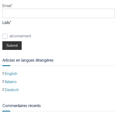
e
Email*
n
r
:
d
Lists*
e
abonnement
l
’
Articles en langues étrangères
a
English
r
Italiano
t
Deutsch
i
Commentaires récents
c